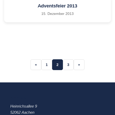
Adventsfeier 2013
15. Dezember 2013
Seitennummerierung 
«
1
2
3
»
Kontakt
Heinrichsallee 9
52062 Aachen