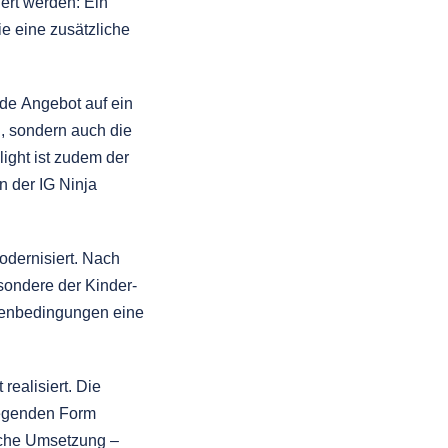
ert werden: Ein
e eine zusätzliche
de Angebot auf ein
, sondern auch die
ight ist zudem der
in der IG Ninja
ernisiert. Nach
sondere der Kinder-
menbedingungen eine
ealisiert. Die
liegenden Form
sche Umsetzung –