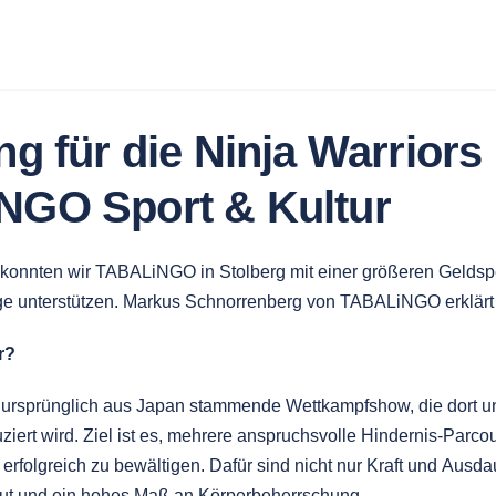
g für die Ninja Warriors 
GO Sport & Kultur
 konnten wir TABALiNGO in Stolberg mit einer größeren Gelds
ge unterstützen. Markus Schnorrenberg von TABALiNGO erklärt
r?
e ursprünglich aus Japan stammende Wettkampfshow, die dort u
ert wird. Ziel ist es, mehrere anspruchsvolle Hindernis-Parcou
 erfolgreich zu bewältigen. Dafür sind nicht nur Kraft und Ausda
Mut und ein hohes Maß an Körperbeherrschung.