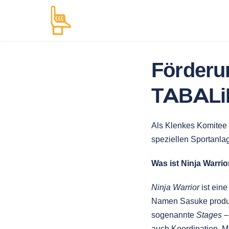
Förderun
TABALiN
Als Klenkes Komitee
speziellen Sportanla
Was ist Ninja Warrio
Ninja Warrior
ist ein
Namen Sasuke produzi
sogenannte
Stages
–
auch Koordination, 