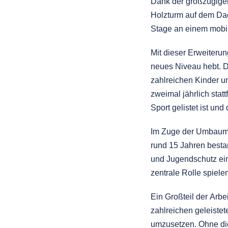
Dank der großzügigen
Holzturm auf dem Dac
Stage an einem mobil
Mit dieser Erweiteru
neues Niveau hebt. D
zahlreichen Kinder u
zweimal jährlich statt
Sport gelistet ist und
Im Zuge der Umbaum
rund 15 Jahren besta
und Jugendschutz ei
zentrale Rolle spiele
Ein Großteil der Arb
zahlreichen geleiste
umzusetzen. Ohne die