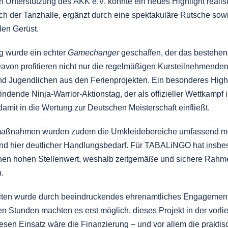
 Unterstützung des AKK e.V. konnte ein neues Highlight realisi
h der Tanzhalle, ergänzt durch eine spektakuläre Rutsche sowi
en Gerüst.
ng wurde ein echter
Gamechanger
geschaffen, der das bestehen
avon profitieren nicht nur die regelmäßigen Kursteilnehmenden
nd Jugendlichen aus den Ferienprojekten. Ein besonderes Highl
findende Ninja-Warrior-Aktionstag, der als offizieller Wettkampf 
 damit in die Wertung zur Deutschen Meisterschaft einfließt.
aßnahmen wurden zudem die Umkleidebereiche umfassend mod
nd hier deutlicher Handlungsbedarf. Für TABALiNGO hat insbe
nen hohen Stellenwert, weshalb zeitgemäße und sichere Rah
n.
eiten wurde durch beeindruckendes ehrenamtliches Engagement r
ten Stunden machten es erst möglich, dieses Projekt in der vor
sen Einsatz wäre die Finanzierung – und vor allem die prakti