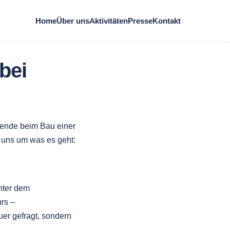
Home
Über uns
Aktivitäten
Presse
Kontakt
bei
pende beim Bau einer
 uns um was es geht:
nter dem
rs –
uer gefragt, sondern